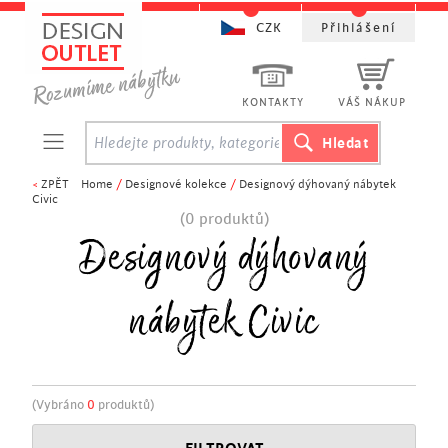
CZK
Přihlášení
KONTAKTY
VÁŠ NÁKUP
<
ZPĚT
Home
/
Designové kolekce
/
Designový dýhovaný nábytek
Civic
(0 produktů)
Designový dýhovaný
nábytek Civic
(Vybráno
0
produktů)