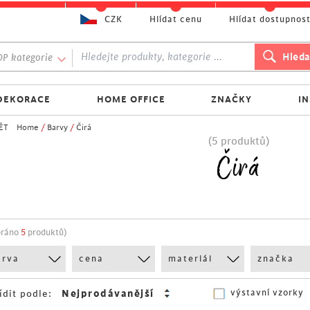
CZK
Hlídat cenu
Hlídat dostupnos
P kategorie
DEKORACE
HOME OFFICE
ZNAČKY
I
ĚT
Home
/
Barvy
/
Čirá
(5 produktů)
Čirá
bráno
5
produktů)
arva
cena
materiál
značka
výstavní vzorky
ídit podle: