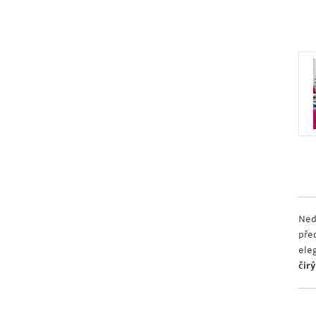
Ned
pře
ele
čir