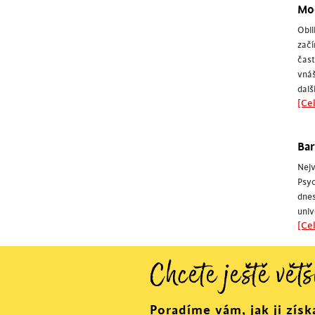
Mod
Obli
začí
čast
vnáš
dalš
[Cel
Bar
Nejv
Psyc
dne
univ
[Cel
Chcete ještě větš
Poradíme vám, jak ji získ