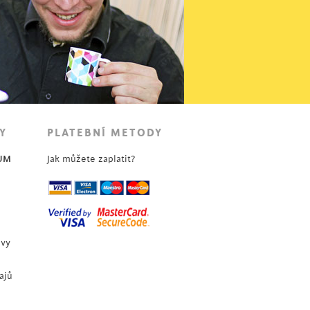
Y
PLATEBNÍ METODY
UM
Jak můžete zaplatit?
uvy
ajů