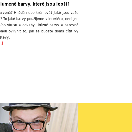
lumené barvy, které jsou lepší?
ervená? Hnědá nebo krémová? Jaké jsou vaše
? To jaké barvy použijeme v interiéru, není jen
ního vkusu a odvahy. Různé barvy a barevné
ou ovlivnit to, jak se budete doma cítit vy
štěvy.
.]