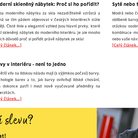
erní skleněný nábytek: Proč si ho pořídit?
Syté nebo t
ba moderního nábytku za skla nezadržitelně vzrůstá a
Modrá nebo č
ná se tím pádem objevovat v českých interiérech stále
oblíbené barvy
ěji. Čisté linie a elegantní vzhled jsou hlavní prvky, které
otázkou osob
í skleněný nábytek do moderního interiéru. Je ale mnoho
kombinace moh
ích důvodů proč si pořídit právě nábytek ze skla!
nebo vaše náv
ý článek...]
[Celý článek..
vy v interiéru - není to jedno
ětší vliv na lidskou náladu mají (s výjimkou počasí) barvy.
hologie barev a to, jak barvy ovlivňují lidské chování,
s dokonce patří i mezi nově vyučované předměty na
erzitách.
ý článek...]
í slevu?
at!