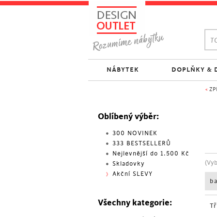
TO
NÁBYTEK
DOPLŇKY & 
<
ZP
Oblíbený výběr:
300 NOVINEK
333 BESTSELLERŮ
Nejlevnější do 1.500 Kč
(Vy
Skladovky
Akční SLEVY
b
Všechny kategorie:
Tř