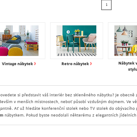
1
›
›
Nábytek 
Vintage nábytek
Retro nábytek
styl
ovedete si představit váš interiér bez skleněného nábytku? Je obecně
devším v menších místnostech, neboť působí vzdušným dojmem. Ve vět
gantně. Ať už hledáte konferenční stolek nebo TV stolek do obývacího p
ým
nábytkem. Pokud byste neodolali některému z elegantních jídelních s