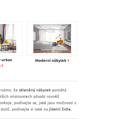
›
v urban
Moderní nábytek
›
u
 známo, že
skleněný nábytek
pomáhá
ších místnostech působí rovněž
okoje, podívejte se, jaké jsou možnosti s
tolů, podívejte si také na
jídelní židle
.