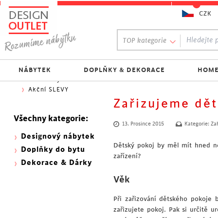
CZK
Oblíbený výběr:
TOP kategorie
300 NOVINEK
333 BESTSELLERŮ
Nejlevnější do 1.500 Kč
NÁBYTEK
DOPLŇKY & DEKORACE
HOME
Skladovky
Akční SLEVY
Zařizujeme dět
Všechny kategorie:
13. Prosince 2015
Kategorie:
Za
Designový nábytek
Dětský pokoj by měl mít hned ně
Doplňky do bytu
zařízení?
Dekorace & Dárky
Věk
Při zařizování dětského pokoje 
zařizujete pokoj. Pak si určitě 