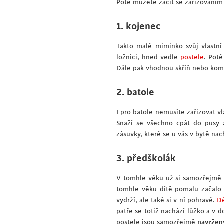
Poté můžete začít se zařizováním
1. kojenec
Takto malé miminko svůj vlastní
ložnici, hned vedle
postele
. Pot
Dále pak vhodnou skříň nebo komo
2. batole
I pro batole nemusíte zařizovat vl
Snaží se všechno cpát do pusy a
zásuvky, které se u vás v bytě nac
3. předškolák
V tomhle věku už si samozřejmě h
tomhle věku dítě pomalu začalo
vydrží, ale také si v ní pohravě.
Dě
patře se totiž nachází lůžko a v d
postele jsou samozřejmě
navrženy