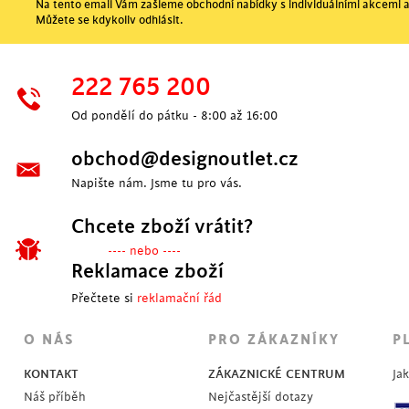
Na tento email Vám zašleme obchodní nabídky s individuálními akcemi a
Můžete se kdykoliv odhlásit.
222 765 200
Od pondělí do pátku - 8:00 až 16:00
obchod@designoutlet.cz
Napište nám. Jsme tu pro vás.
Chcete zboží vrátit?
---- nebo ----
Reklamace zboží
Přečtete si
reklamační řád
O NÁS
PRO ZÁKAZNÍKY
P
KONTAKT
ZÁKAZNICKÉ CENTRUM
Ja
Náš příběh
Nejčastější dotazy