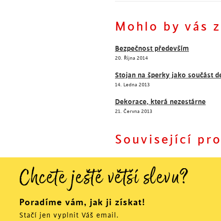
Mohlo by vás z
Šokujte barvami! S tímto s
každém interiéru.
Bezpečnost především
20. Října 2014
Stojan na šperky jako součást 
14. Ledna 2013
Dekorace, která nezestárne
21. Června 2013
Související pr
Chcete ještě větší slevu?
Poradíme vám, jak ji získat!
Stačí jen vyplnit Váš email.