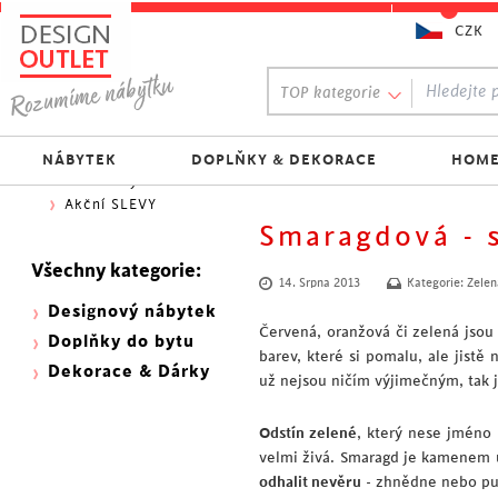
CZK
Oblíbený výběr:
TOP kategorie
300 NOVINEK
333 BESTSELLERŮ
Nejlevnější do 1.500 Kč
NÁBYTEK
DOPLŇKY & DEKORACE
HOME
Skladovky
Akční SLEVY
Smaragdová - 
Všechny kategorie:
14. Srpna 2013
Kategorie:
Zelen
Designový nábytek
Červená, oranžová či zelená jsou
Doplňky do bytu
barev, které si pomalu, ale jist
Dekorace & Dárky
už nejsou ničím výjimečným, tak 
Odstín zelené
, který nese jméno
velmi živá. Smaragd je kamenem ú
odhalit nevěru
- zhnědne nebo pu