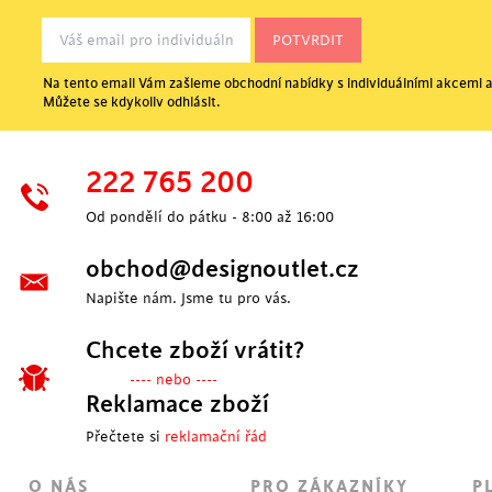
Na tento email Vám zašleme obchodní nabídky s individuálními akcemi a
Můžete se kdykoliv odhlásit.
POSLEDNÍ KUSY
222 765 200
Od pondělí do pátku - 8:00 až 16:00
obchod@designoutlet.cz
Napište nám. Jsme tu pro vás.
Chcete zboží vrátit?
---- nebo ----
Reklamace zboží
Přečtete si
reklamační řád
POSLEDNÍ KUSY
O NÁS
PRO ZÁKAZNÍKY
P