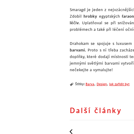
Smaragd je jeden z nejvzácnější
Zdobil
hrobky
egyptských
farao
léčiv
. Uplatňoval se při snižován
problémech a také při léčení oční
Drahokam se spojuje s luxusem 
barvami.
Proto s ní třeba zacházet
doplňky, které dodají místnosti 
jemnými světlými barvami vytvoří
nečekejte a vymalujte!
,
,
Štítky:
Barva
Design
Jak zařídit byt
Další články
Poznejte krásu teakového 