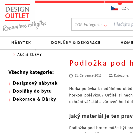
CZK
Oblíbený výběr:
TOP kategorie
300 NOVINEK
333 BESTSELLERŮ
Nejlevnější do 1.500 Kč
NÁBYTEK
DOPLŇKY & DEKORACE
HOME
Skladovky
Akční SLEVY
Podložka pod h
Všechny kategorie:
31. Července 2013
Kategorie:
Designový nábytek
Horká polévka k nedělnímu obědu 
Doplňky do bytu
horkou polévkou? Určitě si nechc
Dekorace & Dárky
ochrání váš stůl a zároveň ho i dek
Jaký materiál je ten pra
Podložka pod hrnec může být pra