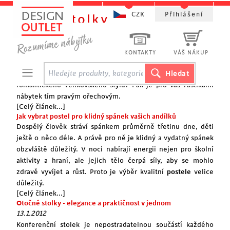
CZK
Přihlášení
Noční stolky
Máte rádi staré věci? Objevte kouzlo rustikálního nábytku
Prohlížíte si nabídky nábytku a nemůžete si vybrat? Nesedí
KONTAKTY
VÁŠ NÁKUP
vám všechny ty jednoduché linie, vysoké lesky a absence
výraznějších prvků? Chcete ladit interiér spíše do
romantického venkovského stylu? Pak je pro vás rustikální
nábytek tím pravým ořechovým.
[Celý článek...]
Jak vybrat postel pro klidný spánek vašich andílků
Dospělý člověk stráví spánkem průměrně třetinu dne, děti
ještě o něco déle. A právě pro ně je klidný a vydatný spánek
obzvláště důležitý. V noci nabírají energii nejen pro školní
aktivity a hraní, ale jejich tělo čerpá síly, aby se mohlo
zdravě vyvíjet a růst. Proto je výběr kvalitní
postele
velice
důležitý.
[Celý článek...]
Otočné stolky - elegance a praktičnost v jednom
13.1.2012
Konferenční stolek je nepostradatelnou součástí každého