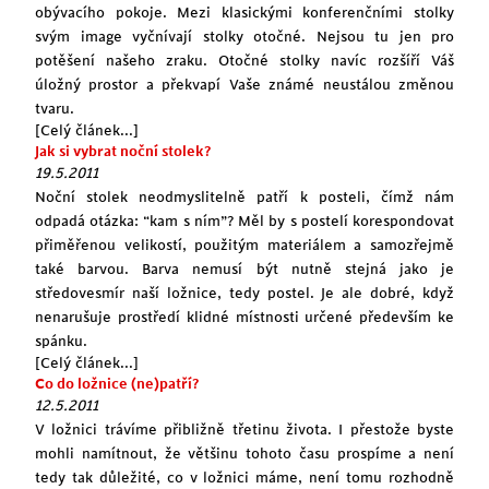
obývacího pokoje. Mezi klasickými konferenčními stolky
svým image vyčnívají stolky otočné. Nejsou tu jen pro
potěšení našeho zraku. Otočné stolky navíc rozšíří Váš
úložný prostor a překvapí Vaše známé neustálou změnou
tvaru.
[Celý článek...]
Jak si vybrat noční stolek?
19.5.2011
Noční stolek neodmyslitelně patří k posteli, čímž nám
odpadá otázka: “kam s ním”? Měl by s postelí korespondovat
přiměřenou velikostí, použitým materiálem a samozřejmě
také barvou. Barva nemusí být nutně stejná jako je
středovesmír naší ložnice, tedy postel. Je ale dobré, když
nenarušuje prostředí klidné místnosti určené především ke
spánku.
[Celý článek...]
Co do ložnice (ne)patří?
12.5.2011
V ložnici trávíme přibližně třetinu života. I přestože byste
mohli namítnout, že většinu tohoto času prospíme a není
tedy tak důležité, co v ložnici máme, není tomu rozhodně