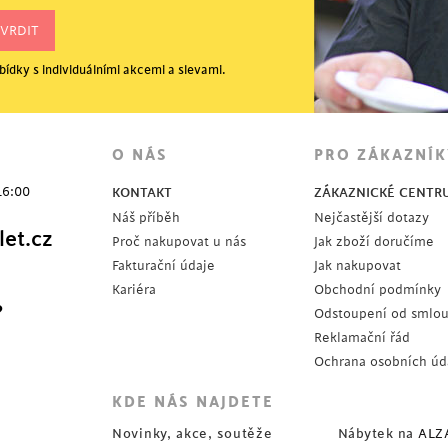
ídky s individuálními akcemi a slevami.
O NÁS
PRO ZÁKAZNÍK
16:00
KONTAKT
ZÁKAZNICKÉ CENTR
Náš příběh
Nejčastější dotazy
et.cz
Proč nakupovat u nás
Jak zboží doručíme
Fakturační údaje
Jak nakupovat
Kariéra
Obchodní podmínky
?
Odstoupení od smlo
Reklamační řád
Ochrana osobních úd
KDE NÁS NAJDETE
Novinky, akce, soutěže
Nábytek na
ALZ