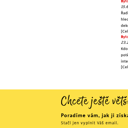
Byt
15.
Řad
hle
dek
[Cel
Byt
23.
Kdo
pot
int
[Cel
Chcete ještě větš
Poradíme vám, jak ji získ
Stačí jen vyplnit Váš email.