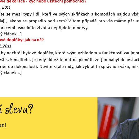
ové dekorace - kýč nebo užiteční pomocníci?
6.2011
íte se mezi typy lidí, kteří ve svých skříňkách a komodách najdou vžd
dají, jakoby se propadlo pod zem? V tom případě pro vás máme pár uži
oracemi usnadníte život a nepřijdete o nervy.
ý článek...]
ové doplňky: Jak na ně?
2.2011
 by nechtěl bytové doplňky, které svým vzhledem a funkčností zaujmo
ěší své majitele. Je tedy důležité mít na paměti, že jen nábytek nest
eriér do dokonalosti. Nevíte si ale rady, jak vybrat tu správnou vázu, m
ý článek...]
í slevu?
at!