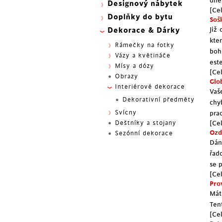
dne
Designový nábytek
[Cel
Doplňky do bytu
Soš
Již
Dekorace & Dárky
kte
Rámečky na fotky
boh
Vázy a květináče
est
Mísy a dózy
[Cel
Obrazy
Glo
Interiérové dekorace
Vaš
Dekorativní předměty
chy
Svícny
pra
Deštníky a stojany
[Cel
Ozd
Sezónní dekorace
Dán
řad
se 
[Cel
Pro
Mát
Ten
[Cel