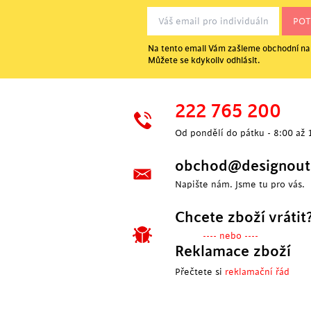
Na tento email Vám zašleme obchodní nab
Můžete se kdykoliv odhlásit.
222 765 200
Od pondělí do pátku - 8:00 až 
obchod@designoutl
Napište nám. Jsme tu pro vás.
Chcete zboží vrátit
---- nebo ----
Reklamace zboží
Přečtete si
reklamační řád