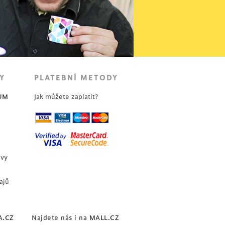
Y
PLATEBNÍ METODY
UM
Jak můžete zaplatit?
uvy
ajů
A.CZ
Najdete nás i na
MALL.CZ