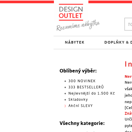
TO
NÁBYTEK
DOPLŇKY & 
I
Oblíbený výběr:
Nere
300 NOVINEK
Ner
333 BESTSELLERŮ
vša
Nejlevnější do 1.500 Kč
jeh
Skladovky
nep
Akční SLEVY
[Cel
Zná
Urč
Všechny kategorie:
pyt