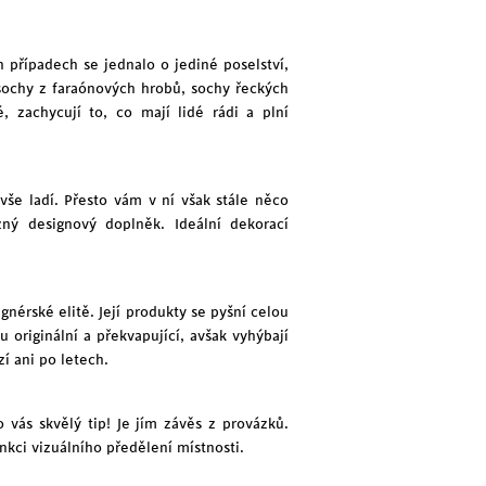
h případech se jednalo o jediné poselství,
 sochy z faraónových hrobů, sochy řeckých
 zachycují to, co mají lidé rádi a plní
vše ladí. Přesto vám v ní však stále něco
zný designový doplněk. Ideální dekorací
gnérské elitě. Její produkty se pyšní celou
 originální a překvapující, avšak vyhýbají
í ani po letech.
vás skvělý tip! Je jím závěs z provázků.
nkci vizuálního předělení místnosti.