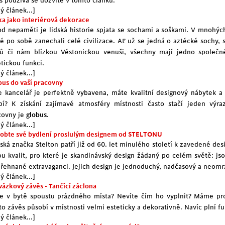
s používá se dozvíte v tomto článku.
ý článek...]
ka jako interiérová dekorace
 od nepaměti je lidská historie spjata se sochami a soškami. V mnohýc
ré po sobě zanechali celé civilizace. Ať už se jedná o aztécké sochy,
ů či nám blízkou Věstonickou venuši, všechny mají jedno společné,
etickou funkci.
ý článek...]
bus do vaší pracovny
e kancelář je perfektně vybavena, máte kvalitní designový nábytek a 
bí? K získání zajímavé atmosféry místnosti často stačí jeden výra
covny je
globus
.
ý článek...]
obte své bydlení proslulým designem od STELTONU
ská značka Stelton patří již od 60. let minulého století k zavedené desi
ou kvalit, pro které je skandinávský design žádaný po celém světě: jsou
přehnané extravaganci. Jejich design je jednoduchý, nadčasový a neomrz
ý článek...]
vázkový závěs - Tančící záclona
e v bytě spoustu prázdného místa? Nevíte čím ho vyplnit? Máme pro 
to závěs působí v místnosti velmi esteticky a dekorativně. Navíc plní fu
ý článek...]