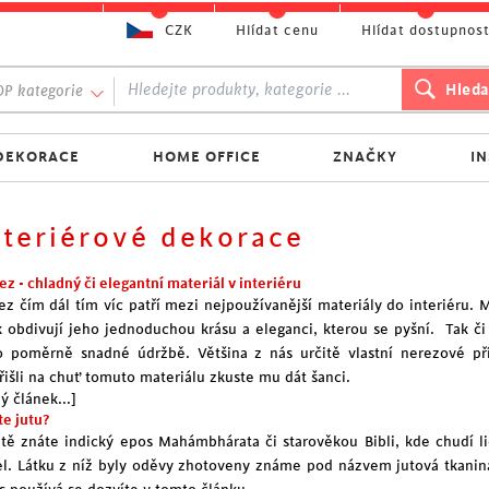
CZK
Hlídat cenu
Hlídat dostupnos
P kategorie
DEKORACE
HOME OFFICE
ZNAČKY
I
nteriérové dekorace
z - chladný či elegantní materiál v interiéru
ez čím dál tím víc patří mezi nejpoužívanější materiály do interiéru. M
k obdivují jeho jednoduchou krásu a eleganci, kterou se pyšní. Tak či 
o poměrně snadné údržbě. Většina z nás určitě vlastní nerezové pří
řišli na chuť tomuto materiálu zkuste mu dát šanci.
ý článek...]
te jutu?
itě znáte indický epos Mahámbhárata či starověkou Bibli, kde chudí l
el. Látku z níž byly oděvy zhotoveny známe pod názvem jutová tkanina