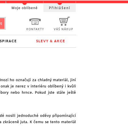
t
Moje oblíbené
Přihlášení
KONTAKTY
VÁŠ NÁKUP
NSPIRACE
SLEVY & AKCE
nozí ho označují za chladný materiál, jiní
onak je nerez v interiéru oblíbený i kvůli
bory nebo hrnce. Pokud jste stále ještě
idé nosili jednoduché oděvy připomínající
 zkráceně juta. K čemu se tento materiál