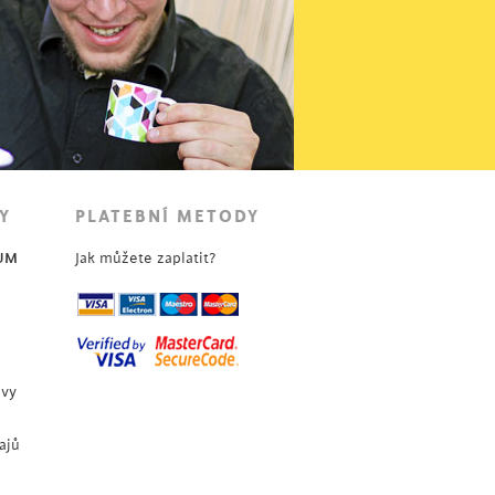
Y
PLATEBNÍ METODY
UM
Jak můžete zaplatit?
uvy
ajů