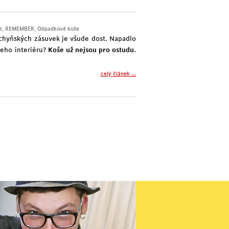
e
,
REMEMBER
,
Odpadkové koše
chyňských zásuvek je všude dost. Napadlo
šeho interiéru?
Koše už nejsou pro ostudu.
celý článek ...