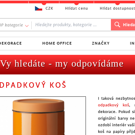
CZK
Hlídat cenu
Hlídat dostupnos
P kategorie
DEKORACE
HOME OFFICE
ZNAČKY
I
Vy hledáte - my odpovídáme
DPADKOVÝ KOŠ
I taková nezbytno
odpadkový koš
, 
dekorace. Pokud s
originální barvy 
ozdobí interiér va
koš na papíry při