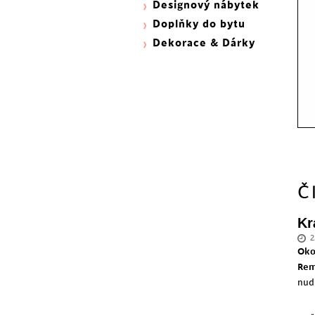
Designový nábytek
Doplňky do bytu
Dekorace & Dárky
Č
Kr
2
Oko
Rem
nud