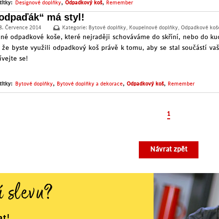
,
,
títky:
Designové doplňky
Odpadkový koš
Remember
„odpaďák“ má styl!
8. Července 2014
Kategorie:
Bytové doplňky
,
Koupelnové doplňky
,
Odpadkové koš
né odpadkové koše, které nejraději schováváme do skříní, nebo do ku
, že byste využili odpadkový koš právě k tomu, aby se stal součástí va
ívejte se!
,
,
,
títky:
Bytové doplňky
Bytové doplňky a dekorace
Odpadkový koš
Remember
1
Návrat zpět
í slevu?
at!