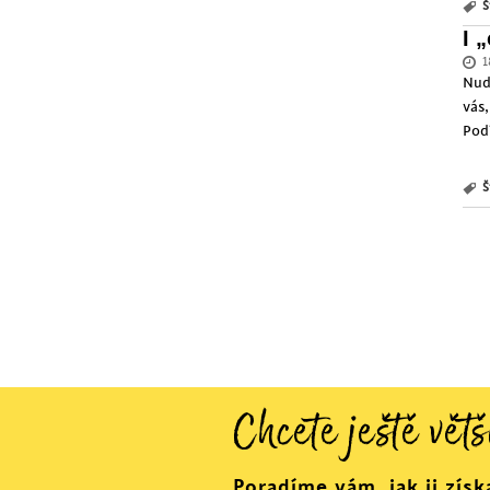
Š
I 
1
Nud
vás
Pod
Š
Chcete ještě větš
Poradíme vám, jak ji získ