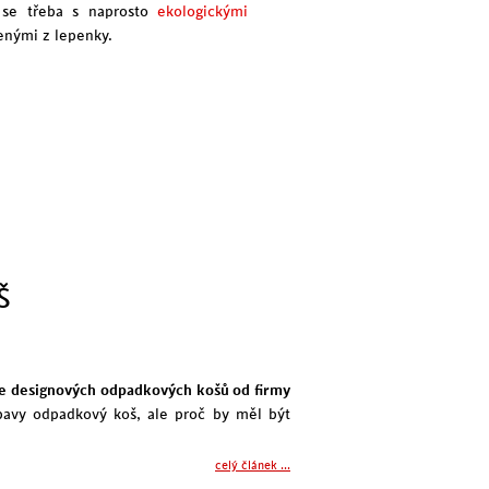
 se třeba s naprosto
ekologickými
enými z lepenky.
Š
kce designových odpadkových košů od firmy
bavy odpadkový koš, ale proč by měl být
celý článek ...