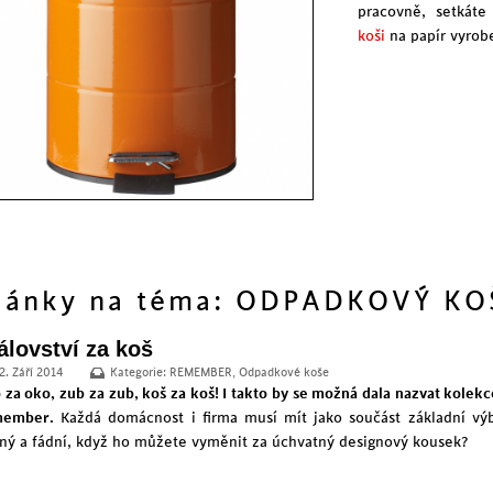
pracovně, setkáte
koši
na papír vyrob
lánky na téma: ODPADKOVÝ KO
álovství za koš
2. Září 2014
Kategorie:
REMEMBER
,
Odpadkové koše
 za oko, zub za zub, koš za koš! I takto by se možná dala nazvat kole
ember.
Každá domácnost i firma musí mít jako součást základní vý
ný a fádní, když ho můžete vyměnit za úchvatný designový kousek?