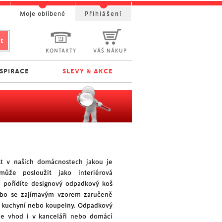
t
Moje oblíbené
Přihlášení
KONTAKTY
VÁŠ NÁKUP
NSPIRACE
SLEVY & AKCE
st v našich domácnostech jakou je
může posloužit jako interiérová
i pořídíte designový odpadkový koš
nebo se zajímavým vzorem zaručeně
ší kuchyní nebo koupelny. Odpadkový
jde vhod i v kanceláři nebo domácí