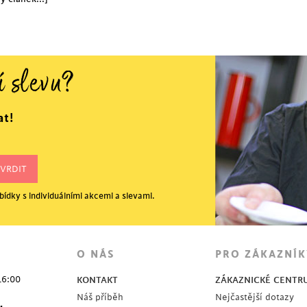
í slevu?
at!
ídky s individuálními akcemi a slevami.
O NÁS
PRO ZÁKAZNÍK
16:00
KONTAKT
ZÁKAZNICKÉ CENTR
Náš příběh
Nejčastější dotazy