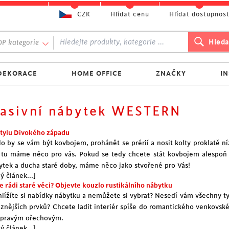
CZK
Hlídat cenu
Hlídat dostupnos
P kategorie
DEKORACE
HOME OFFICE
ZNAČKY
I
asivní nábytek WESTERN
stylu Divokého západu
ilo by se vám být kovbojem, prohánět se prérií a nosit kolty proklatě n
 tu máme něco pro vás. Pokud se tedy chcete stát kovbojem alespoň
ytek
a ducha staré doby, máme něco jako stvořené pro Vás!
ý článek...]
e rádi staré věci? Objevte kouzlo rustikálního nábytku
hlížíte si nabídky nábytku a nemůžete si vybrat? Nesedí vám všechny t
aznějších prvků? Chcete ladit interiér spíše do romantického venkovskéh
 pravým ořechovým.
ý článek...]