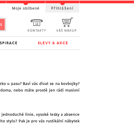
t
Moje oblíbené
Přihlášení
KONTAKTY
VÁŠ NÁKUP
NSPIRACE
SLEVY & AKCE
ízko u pasu? Baví vás dívat se na kovbojky?
 doma, nebo máte prostě jen rádi
masivní
y jednoduché linie, vysoké lesky a absence
o stylu? Pak je pro vás rustikální nábytek