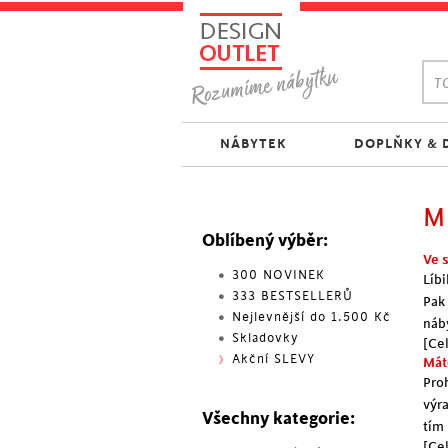
TO
NÁBYTEK
DOPLŇKY & 
M
Oblíbený výběr:
Ve 
300 NOVINEK
Líb
333 BESTSELLERŮ
Pak
Nejlevnější do 1.500 Kč
náb
Skladovky
[Cel
Akční SLEVY
Mát
Pro
výr
Všechny kategorie:
tím
[Cel