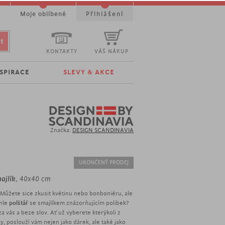
t
Moje oblíbené
Přihlášení
KONTAKTY
VÁŠ NÁKUP
NSPIRACE
SLEVY & AKCE
Značka:
DESIGN SCANDINAVIA
UKONČENÝ PRODEJ
ajlík
, 40x40 cm
"? Můžete sice zkusit květinu nebo bonboniéru, ale
khle
polštář
se smajlíkem znázorňujícím polibek?
a vás a beze slov. Ať už vyberete kterýkoli z
y, poslouží vám nejen jako dárek, ale také jako