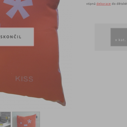
vtipná
dekorace
do dětské
 SKONČIL
v kat