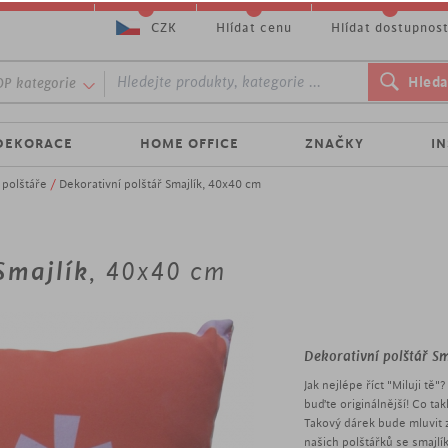
CZK
Hlídat cenu
Hlídat dostupnos
P kategorie
DEKORACE
HOME OFFICE
ZNAČKY
I
 polštáře
/
Dekorativní polštář Smajlík, 40x40 cm
Smajlík
, 40x40 cm
Dekorativní polštář Sm
Jak nejlépe říct "Miluji tě
buďte originálnější! Co ta
Takový dárek bude mluvit z
našich polštářků se smajlík