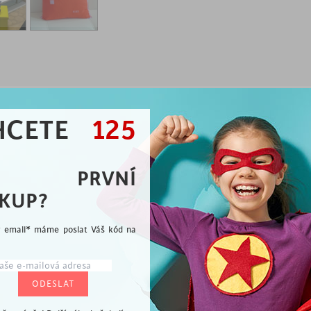
ROZMĚRY / MATERIÁL
HCETE
125
POPIS VÝROBKU
A PRVNÍ
KUP?
uji tě"? Můžete sice zkusit květinu nebo
 originálnější! Co takhle
polštář
se smajlíkem
ý email* máme poslat Váš kód na
? Takový dárek bude mluvit za vás a beze slov.
oli z našich polštářků se smajlíky, poslouží vám
 také jako vtipná
dekorace
do dětského či