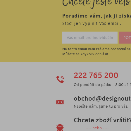
Chcete ještě větš
Poradíme vám, jak ji získ
Stačí jen vyplnit Váš email.
Na tento email Vám zašleme obchodní nab
Můžete se kdykoliv odhlásit.
222 765 200
Od pondělí do pátku - 8:00 až 
obchod@designoutl
Napište nám. Jsme tu pro vás.
Chcete zboží vrátit
---- nebo ----