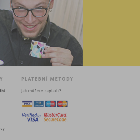
Y
PLATEBNÍ METODY
UM
Jak můžete zaplatit?
uvy