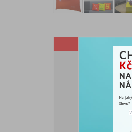
POPIS
C
Kč
N
NÁ
Jak nejlépe říct "Mil
bonboniéru, ale buďte
Na jak
znázorňujícím polibek
Slevu?
Ať už vyberete kterýk
nejen jako dárek, ale
studentského pokoje.