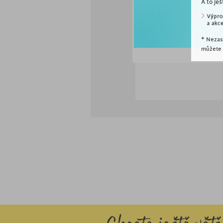
A to ješ
* Nezas
můžete k