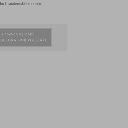
ho či studentského pokoje.
0 nových výrobků
. DEKORATIVNÍ POLŠTÁŘE