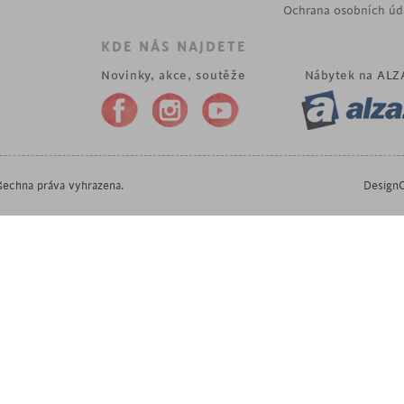
Ochrana osobních úd
KDE NÁS NAJDETE
Novinky, akce, soutěže
Nábytek na
ALZ
echna práva vyhrazena.
DesignO