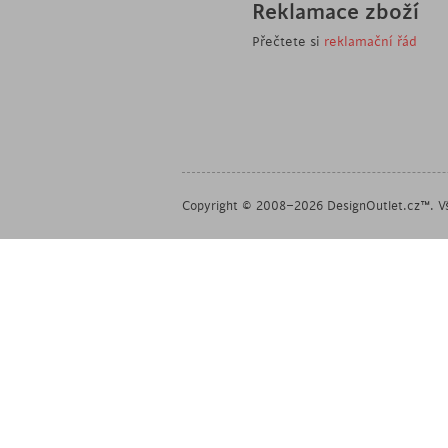
Reklamace zboží
Přečtete si
reklamační řád
Copyright © 2008–2026 DesignOutlet.cz™. Vš