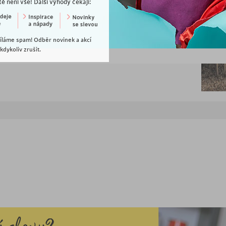
tě není vše! Další výhody čekají:
íláme spam! Odběr novinek a akcí
dykoliv zrušit.