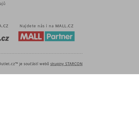
ajů
A.CZ
Najdete nás i na
MALL.CZ
utlet.cz™ je součástí webů
skupiny STARCON