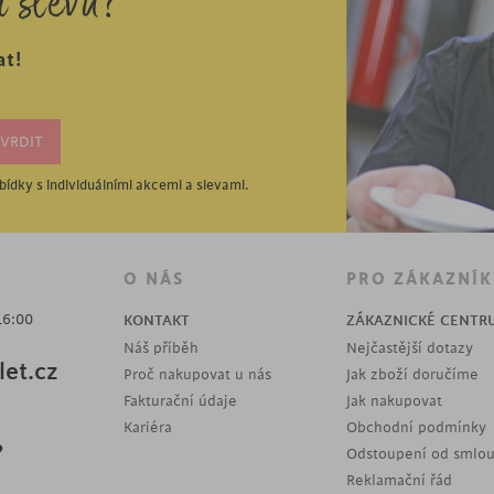
í slevu?
at!
ídky s individuálními akcemi a slevami.
O NÁS
PRO ZÁKAZNÍK
16:00
KONTAKT
ZÁKAZNICKÉ CENTR
Náš příběh
Nejčastější dotazy
et.cz
Proč nakupovat u nás
Jak zboží doručíme
Fakturační údaje
Jak nakupovat
Kariéra
Obchodní podmínky
?
Odstoupení od smlo
Reklamační řád