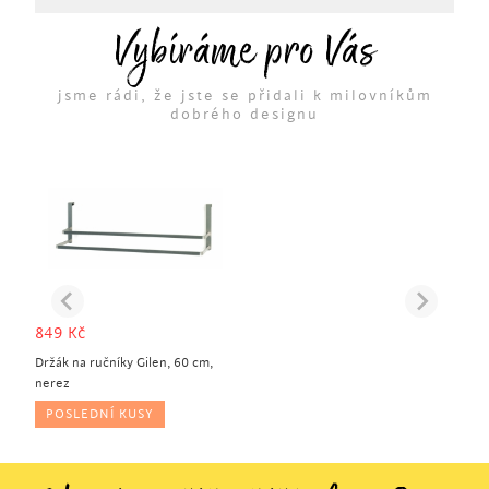
Vybíráme pro Vás
jsme rádi, že jste se přidali k milovníkům
dobrého designu
849
Kč
Držák na ručníky Gilen, 60 cm,
nerez
POSLEDNÍ KUSY