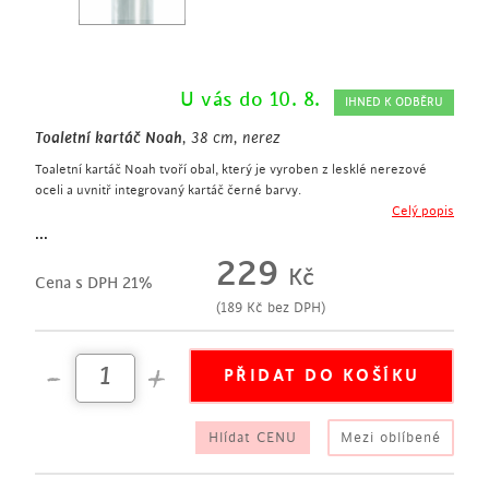
U vás do 10. 8.
IHNED K ODBĚRU
Toaletní kartáč Noah
, 38 cm, nerez
Toaletní kartáč Noah tvoří obal, který je vyroben z lesklé nerezové
oceli a uvnitř integrovaný kartáč černé barvy.
toaletní kartáč
Celý popis
výška 38 cm
...
obal z lesklé nerezové oceli
229
Kč
uvnitř kartáč černé barvy
Cena s DPH 21%
(
189
Kč
bez DPH)
Hlídat CENU
Mezi oblíbené