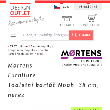
CZK
Přihlášení
KONTAKTY
VÁŠ NÁKUP
<
ZPĚT
Home
/
Bytové doplňky
/
Koupelnové doplňky
/
Toaletní
kartáč Noah, 38 cm, nerez
Mørtens
Značka:
MØRTENS FURNITURE
Furniture
Toaletní kartáč Noah
, 38 cm,
nerez