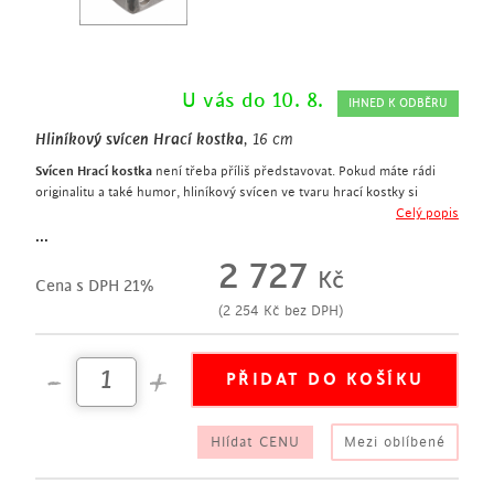
U vás do 10. 8.
IHNED K ODBĚRU
Hliníkový svícen Hrací kostka
, 16 cm
Svícen Hrací kostka
není třeba příliš představovat. Pokud máte rádi
originalitu a také humor, hliníkový svícen ve tvaru hrací kostky si
prostě nenecháte ujít.
Celý popis
šířka 16 cm
...
originální dekorace a vtipný dárek
2 727
Kč
hrubě opracovaný hliník
Cena s DPH 21%
(
2 254
Kč
bez DPH)
Hlídat CENU
Mezi oblíbené