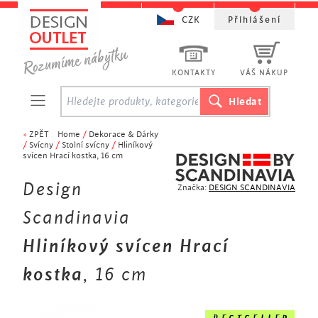
CZK
Přihlášení
KONTAKTY
VÁŠ NÁKUP
<
ZPĚT
Home
/
Dekorace & Dárky
/
Svícny
/
Stolní svícny
/
Hliníkový
svícen Hrací kostka, 16 cm
Design
Značka:
DESIGN SCANDINAVIA
Scandinavia
Hliníkový svícen Hrací
kostka
, 16 cm