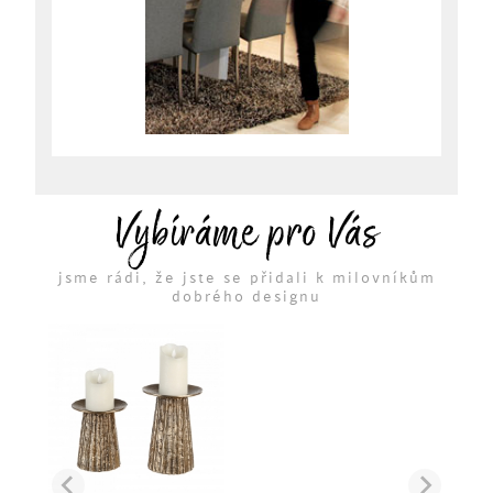
Vybíráme pro Vás
jsme rádi, že jste se přidali k milovníkům
dobrého designu