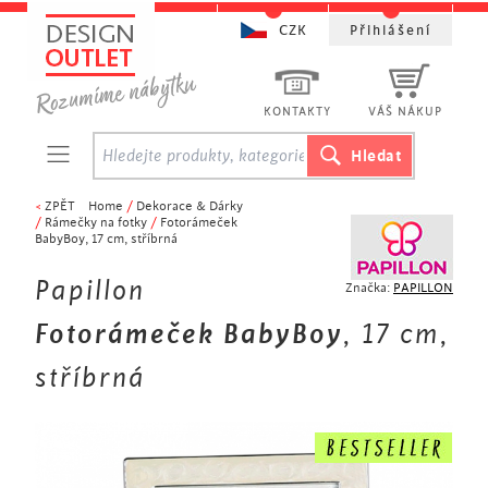
CZK
Přihlášení
KONTAKTY
VÁŠ NÁKUP
<
ZPĚT
Home
/
Dekorace & Dárky
/
Rámečky na fotky
/
Fotorámeček
BabyBoy, 17 cm, stříbrná
Papillon
Značka:
PAPILLON
Fotorámeček BabyBoy
, 17 cm,
stříbrná