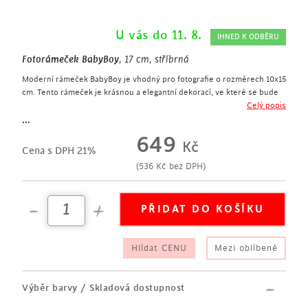
U vás do 11. 8.
IHNED K ODBĚRU
Fotorámeček BabyBoy
, 17 cm, stříbrná
Moderní rámeček BabyBoy je vhodný pro fotografie o rozměrech 10x15
cm. Tento rámeček je krásnou a elegantní dekorací, ve které se bude
vyjímat vaše malá vzpomínka. Hodí se do všech různých interiérů.
Celý popis
designový fotorámeček
...
výška 17 cm
649
Kč
rámeček z kovu ve stříbrné barvě s nápisem
Cena s DPH 21%
rozměr fotografie 10x15 cm
(
536
Kč
bez DPH)
hodí se do každé domácnosti
Hlídat CENU
Mezi oblíbené
Výběr barvy / Skladová dostupnost