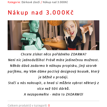
Kategorie:
Dárkové zboží
/
Nákup nad 3.000Kč
Nákup nad 3.000Kč
Chcete získat něco pořádného ZDARMA?
Není nic jednoduššího! Právě máte jedinečnou možnost.
Někdo dává zadarmo k nákupu propisku, jiný vzorek
parfému, my Vám dáme poctivý designový kousek, který
je běžně v prodeji.
Stačí u nás nakoupit, a hned si můžete vybrat některý z
více než 50ti dárků.
A nezapomeňte - máte to ZADARMO!
Celkem produktů v kategorii:
0